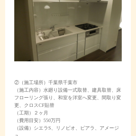
②（施工場所）千葉県千葉市
（施工内容）水廻り設備一式取替、建具取替、床
フローリング張り、和室を洋室へ変更、間取り変
更、クロスCF貼替
（工期）２ヶ月
（費用目安）550万円
（設備）シエラS、リノビオ、ピアラ、アメージ
ュ