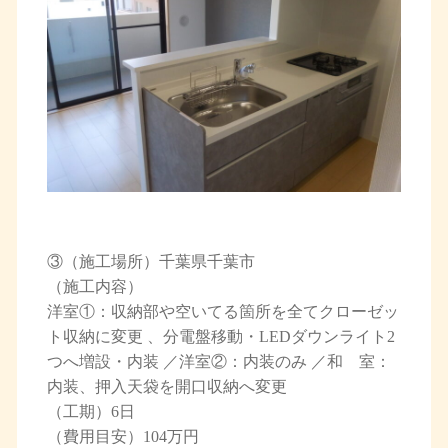
③（施工場所）千葉県千葉市
（施工内容）
洋室①：収納部や空いてる箇所を全てクローゼッ
ト収納に変更 、分電盤移動・LEDダウンライト2
つへ増設・内装 ／洋室②：内装のみ ／和 室：
内装、押入天袋を開口収納へ変更
（工期）6日
（費用目安）104万円